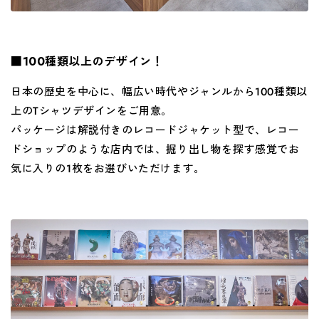
■100
種類以上のデザイン！
日本の歴史を中心に、幅広い時代やジャンルから
100
種類以
上の
T
シャツデザインをご用意。
パッケージは解説付きのレコードジャケット型で、レコー
ドショップのような店内では、掘り出し物を探す感覚でお
気に入りの
1
枚をお選びいただけます。